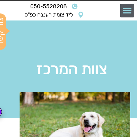
050-5528208
ליד צומת רעננה כפ"ס
צוות המרכז