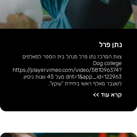
נתן פרל
צוות המרכז נתן פרל מנהל בית הספר למאלפים
Dog college
https://player.vimeo.com/video/581096374?
dnt=1&app_id=122963 מעל 45 שנות ניסיון.
לשעבר מאלף ראשי ביחידת “עוקץ”,
קרא עוד >>