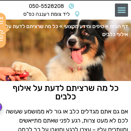
050-5528208
ליד צומת רעננה כפ"ס
ף הבית
»
טיפים ומידע מקצועי
»
כל מה שרציתם לדעת על
ילוף כלבים
כל מה שרציתם לדעת על אילוף
כלבים
ם גם אתם מגדלים כלב או גור לא ממושמע שעושה
כם לא מעט צרות, רגע לפני שאתם מתייאשים
מוותרים עליו – עצרו לרגע וחשבו על כך לכמה