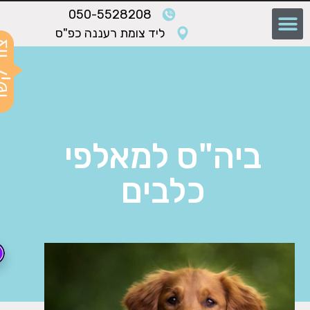
050-5528208
ליד צומת רעננה כפ"ס
ביה"ס למאלפי
כלבים