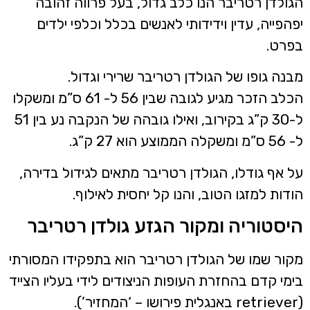
גולדן רטריבר הנו כלב גדול, בעל פרווה זהובה
פהפייה, עדין וידידותי לאנשים בכלל וכלפי ילדים
פרט.
בנה גופו של הגולדן רטריבר שרירי וגדול.
הכלב הזכר מגיע לגובה שבין 56 ל- 61 ס”מ ומשקלו
ל-30 ק”ג בקירוב, ואילו גובהה של הנקבה נע בין 51
ס”מ ומשקלה הממוצע הוא 27 ק”ג.
ל אף גודלו, הגולדן רטריבר מתאים לגידול בדירה,
ודות למזגו הטוב, והנו קל יחסית לאילוף.
יסטוריה ומקור הגזע גולדן רטריבר
קור שמו של הגולדן רטריבר הוא בתפקידו המסורתי
ימי קדם בהחזרת העופות הניצודים לידי בעליו הצייד
ושו – ‘המחזיר’).