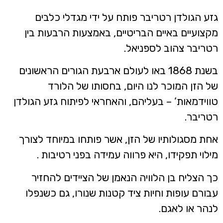
זע הגולדן רטריבר פותח על ידי מגדלי כלבים
קצועיים באיים הבריטיים, באמצעות הרבעות בין
טריבר צהוב לספניאל.
בשנת 1868 באו לעולם ארבעת הגורים הראשונים
ל הזן המוכר לנו היום, בחסותו של הלורד
ווידמאות’ – בעליהם, והאחראי לפיתוח גזע הגולדן
טריבר.
חת מסגולותיו של הזן, אשר פותחו במיוחד לצורך
ילוי תפקידו, היא פרווה עמידה בפני רטיבות .
ך הצליח בן הלוויה הנאמן של הציידים להחזיר
בורם עופות וחיות ציד קטנות שנורו, גם כשנפלו
נהר או לאגם.