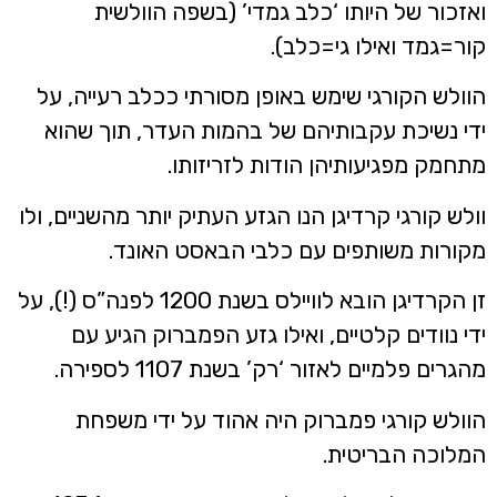
אזכור של היותו ‘כלב גמדי’ (בשפה הוולשית
ור=גמד ואילו גי=כלב).
וולש הקורגי שימש באופן מסורתי ככלב רעייה, על
די נשיכת עקבותיהם של בהמות העדר, תוך שהוא
תחמק מפגיעותיהן הודות לזריזותו.
ולש קורגי קרדיגן הנו הגזע העתיק יותר מהשניים, ולו
קורות משותפים עם כלבי הבאסט האונד.
זן הקרדיגן הובא לוויילס בשנת 1200 לפנה”ס (!), על
די נוודים קלטיים, ואילו גזע הפמברוק הגיע עם
הגרים פלמיים לאזור ‘רק’ בשנת 1107 לספירה.
וולש קורגי פמברוק היה אהוד על ידי משפחת
מלוכה הבריטית.