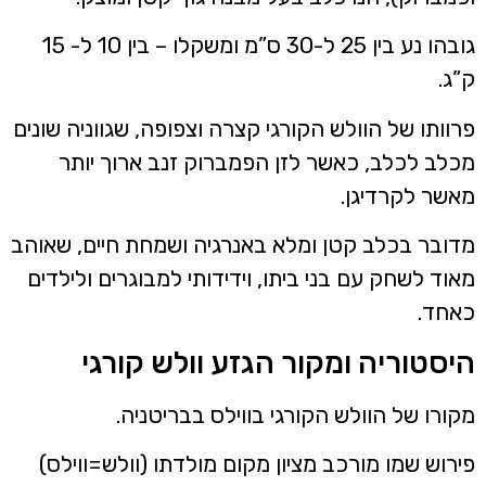
גובהו נע בין 25 ל-30 ס”מ ומשקלו – בין 10 ל- 15
”ג.
רוותו של הוולש הקורגי קצרה וצפופה, שגווניה שונים
כלב לכלב, כאשר לזן הפמברוק זנב ארוך יותר
אשר לקרדיגן.
דובר בכלב קטן ומלא באנרגיה ושמחת חיים, שאוהב
אוד לשחק עם בני ביתו, וידידותי למבוגרים ולילדים
אחד.
יסטוריה ומקור הגזע וולש קורגי
קורו של הוולש הקורגי בווילס בבריטניה.
ירוש שמו מורכב מציון מקום מולדתו (וולש=ווילס)