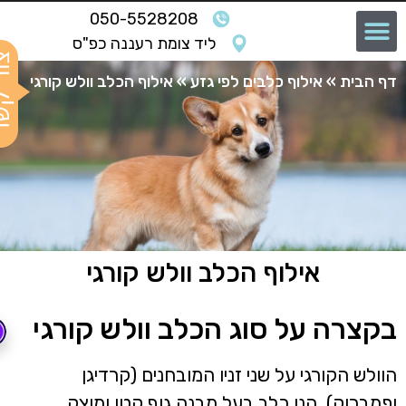
050-5528208
ליד צומת רעננה כפ"ס
ף הבית
»
אילוף כלבים לפי גזע
»
אילוף הכלב וולש קורגי
אילוף הכלב וולש קורגי
קצרה על סוג הכלב וולש קורגי
וולש הקורגי על שני זניו המובחנים (קרדיגן
פמברוק), הנו כלב בעל מבנה גוף קטן ומוצק.