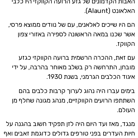
אבות הקדמונים של גזע הרועה הקווקזי היו כלבי
אלאונט (Alaunt).
ם היו שייכים לאלאנים, עם של נוודים ממוצא פרסי,
שר שכנו במאה הראשונה לספירה באזורי צפון
קווקז.
ם זאת, ההכרה הרשמית ברועה הקווקזי כגזע
ובחן, התרחשה רק בשלב מאוחר בהרבה, על ידי
יגוד הכלבים הגרמני, בשנת 1930.
ימים עברו היה נהוג לערוך קרבות כלבים בהם
שתתפו הרועים הקווקזיים, מנהג מגונה שחלף מן
עולם.
נגד, מאז ועד היום היה לזן תפקיד חשוב בהגנה על
יות העדרים בפני טורפים גדולים כדוגמת זאבים ואף