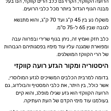
רועה הקווקזי, הקרוי גם כלב הרים קווקזי, הנו בעל
בנה הגוף הגדול ביותר מכל כלבי הרועים.
משקלו נע בין 45 ק”ג ועד 70 ק”ג, והוא מתנשא
גובה שבין 65 ל-75 ס”מ.
לב חזק ואמיץ זה, ניחן בגוף שרירי ובפרווה עבה
מפוארת שמגנה עליו עוד מימיו בפסגותיהם הגבוהות
ל הרי הקווקז המושלגים.
יסטוריה ומקור הגזע רועה קווקזי
דומה למרבית הכלבים המשויכים לגזע המולוסרי,
שר כולל, בין היתר, את כלבי המסטיף והבולדוג, גם
רועה הקווקזי הוא גזע שגילו מופלג, והוא קיים
עולמנו עוד מימי הקדם של העת העתיקה.