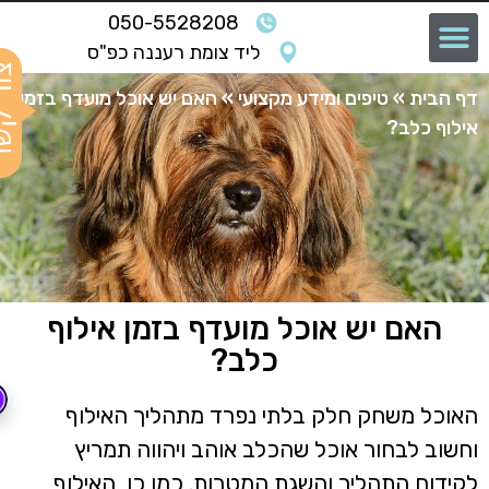
050-5528208
ליד צומת רעננה כפ"ס
ף הבית
»
טיפים ומידע מקצועי
»
האם יש אוכל מועדף בזמן
ילוף כלב?
האם יש אוכל מועדף בזמן אילוף
כלב?
אוכל משחק חלק בלתי נפרד מתהליך האילוף
חשוב לבחור אוכל שהכלב אוהב ויהווה תמריץ
קידום התהליך והשגת המטרות. כמו כן, האילוף