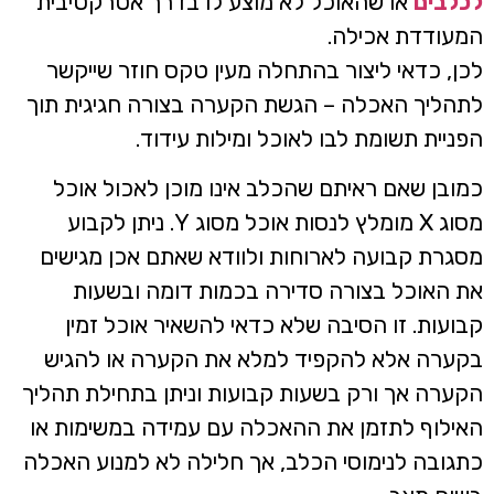
כלבים
או שהאוכל לא מוצע לו בדרך אטרקטיבית
מעודדת אכילה.
כן, כדאי ליצור בהתחלה מעין טקס חוזר שייקשר
תהליך האכלה – הגשת הקערה בצורה חגיגית תוך
פניית תשומת לבו לאוכל ומילות עידוד.
מובן שאם ראיתם שהכלב אינו מוכן לאכול אוכל
מסוג X מומלץ לנסות אוכל מסוג Y. ניתן לקבוע
סגרת קבועה לארוחות ולוודא שאתם אכן מגישים
ת האוכל בצורה סדירה בכמות דומה ובשעות
בועות. זו הסיבה שלא כדאי להשאיר אוכל זמין
קערה אלא להקפיד למלא את הקערה או להגיש
קערה אך ורק בשעות קבועות וניתן בתחילת תהליך
אילוף לתזמן את ההאכלה עם עמידה במשימות או
תגובה לנימוסי הכלב, אך חלילה לא למנוע האכלה